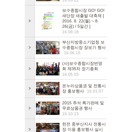
16.09.22
보수종합시장 GO! GO!
새단장 새출발 대축제 [
2016. 8. 22(월) ~ 8.
26(금) / 5일간 ]
16.08.18
부산지방중소기업청 보
수종합시장 장보기 행사
16.06.15
(사)보수종합시장번영
회 제35차 정기총회
16.05.03
온누리상품권 및 전통시
장 홍보행사
16.01.07
2015 추석 특가판매 및
무료상품권 행사
15.10.13
한전 중부산지사 전통시
장 이용 홍보행사 실시