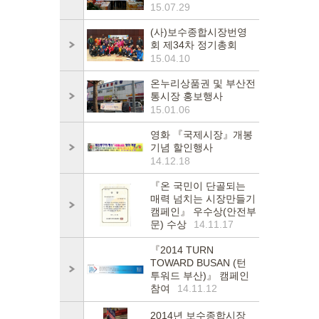
15.07.29
(사)보수종합시장번영
회 제34차 정기총회
15.04.10
온누리상품권 및 부산전
통시장 홍보행사
15.01.06
영화 『국제시장』개봉
기념 할인행사
14.12.18
『온 국민이 단골되는
매력 넘치는 시장만들기
캠페인』 우수상(안전부
문) 수상
14.11.17
『2014 TURN
TOWARD BUSAN (턴
투워드 부산)』 캠페인
참여
14.11.12
2014년 보수종합시장